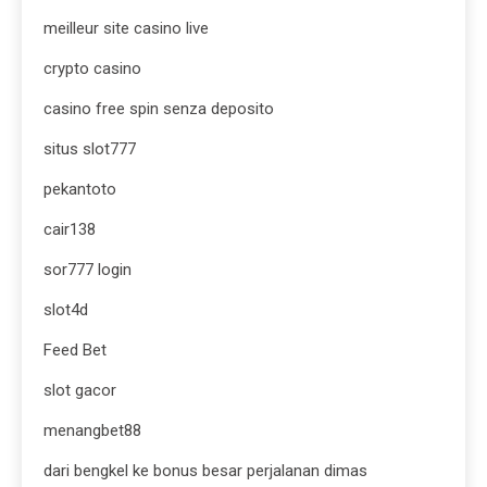
meilleur site casino live
crypto casino
casino free spin senza deposito
situs slot777
pekantoto
cair138
sor777 login
slot4d
Feed Bet
slot gacor
menangbet88
dari bengkel ke bonus besar perjalanan dimas