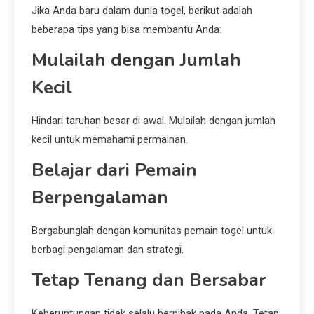
Jika Anda baru dalam dunia togel, berikut adalah
beberapa tips yang bisa membantu Anda:
Mulailah dengan Jumlah
Kecil
Hindari taruhan besar di awal. Mulailah dengan jumlah
kecil untuk memahami permainan.
Belajar dari Pemain
Berpengalaman
Bergabunglah dengan komunitas pemain togel untuk
berbagi pengalaman dan strategi.
Tetap Tenang dan Bersabar
Keberuntungan tidak selalu berpihak pada Anda. Tetap