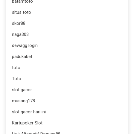
batamtoto
situs toto
skor88
naga303
dewagg login
padukabet
toto
Toto
slot gacor
musang178
slot gacor hari ini
Kartupoker Slot
Link Alternatif Domino88