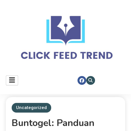
Your daily spotlight on top stories.
click feed trend
Uncategorized
Buntogel: Panduan