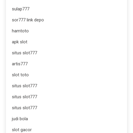
sulap777
sor777 link depo
hamtoto
apk slot
situs slot777
artis777
slot toto
situs slot777
situs slot777
situs slot777
judi bola
slot gacor