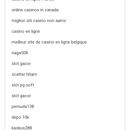
online casinos in canada
migliori siti casino non aams
casino en ligne
meilleur site de casino en ligne belgique
naga508
slot gacor
scatter hitam
slot pg soft
slot gacor
pemuda138
depo 10k
kaskus288