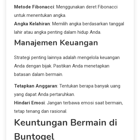
Metode Fibonacci
: Menggunakan deret Fibonacci
untuk menentukan angka.
Angka Kelahiran
: Memilih angka berdasarkan tanggal
lahir atau angka penting dalam hidup Anda.
Manajemen Keuangan
Strategi penting lainnya adalah mengelola keuangan
Anda dengan bijak. Pastikan Anda menetapkan
batasan dalam bermain.
Tetapkan Anggaran
: Tentukan berapa banyak uang
yang dapat Anda pertaruhkan.
Hindari Emosi
: Jangan terbawa emosi saat bermain,
tetap tenang dan rasional.
Keuntungan Bermain di
Buntogel