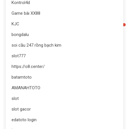
Kontrol4d
Game bài XX88
KJC
bongdalu
soi cầu 247 rồng bạch kim
slot777
https://o8.center/
batamtoto
AMANAHTOTO
slot
slot gacor
edatoto login