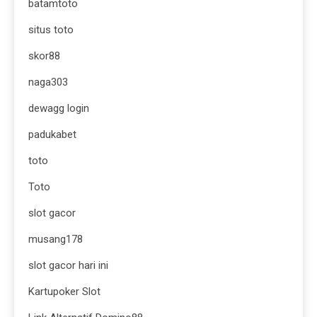
batamtoto
situs toto
skor88
naga303
dewagg login
padukabet
toto
Toto
slot gacor
musang178
slot gacor hari ini
Kartupoker Slot