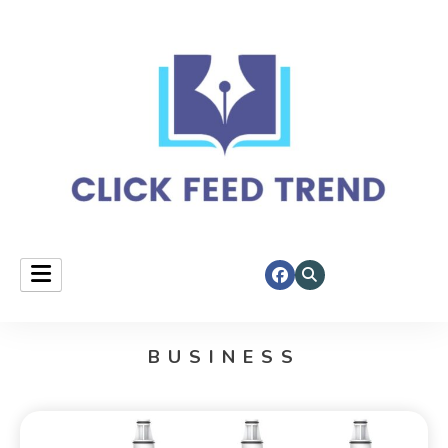
Your daily spotlight on top stories.
click feed trend
BUSINESS