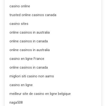
casino online
trusted online casinos canada
casino sites
online casinos in australia
online casinos in canada
online casinos in australia
casino en ligne France
online casinos in canada
migliori siti casino non aams
casino en ligne
meilleur site de casino en ligne belgique
naga508