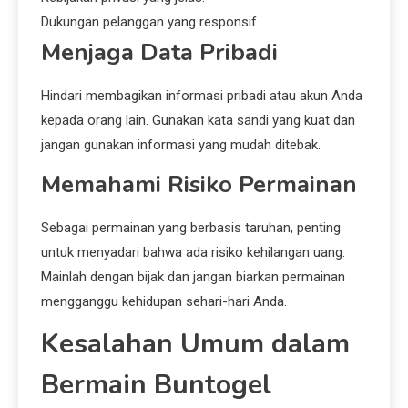
Dukungan pelanggan yang responsif.
Menjaga Data Pribadi
Hindari membagikan informasi pribadi atau akun Anda
kepada orang lain. Gunakan kata sandi yang kuat dan
jangan gunakan informasi yang mudah ditebak.
Memahami Risiko Permainan
Sebagai permainan yang berbasis taruhan, penting
untuk menyadari bahwa ada risiko kehilangan uang.
Mainlah dengan bijak dan jangan biarkan permainan
mengganggu kehidupan sehari-hari Anda.
Kesalahan Umum dalam
Bermain Buntogel