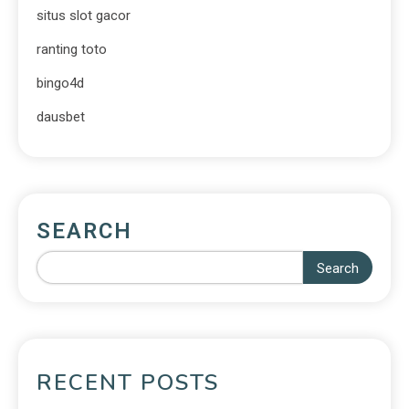
situs slot gacor
ranting toto
bingo4d
dausbet
SEARCH
Search
RECENT POSTS