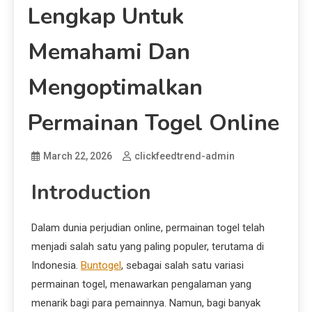
Lengkap Untuk
Memahami Dan
Mengoptimalkan
Permainan Togel Online
March 22, 2026
clickfeedtrend-admin
Introduction
Dalam dunia perjudian online, permainan togel telah
menjadi salah satu yang paling populer, terutama di
Indonesia.
Buntogel
, sebagai salah satu variasi
permainan togel, menawarkan pengalaman yang
menarik bagi para pemainnya. Namun, bagi banyak