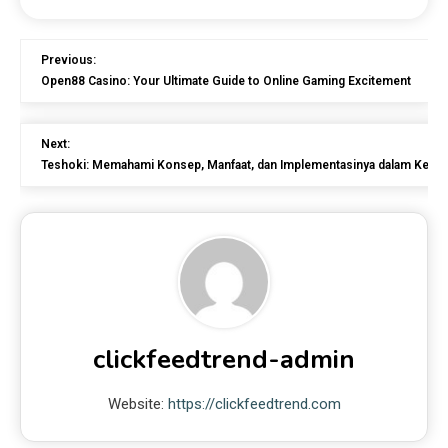
Previous:
Open88 Casino: Your Ultimate Guide to Online Gaming Excitement
Next:
Teshoki: Memahami Konsep, Manfaat, dan Implementasinya dalam Kehidu
clickfeedtrend-admin
Website:
https://clickfeedtrend.com