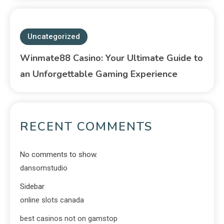
Uncategorized
Winmate88 Casino: Your Ultimate Guide to
an Unforgettable Gaming Experience
RECENT COMMENTS
No comments to show.
dansomstudio
Sidebar
online slots canada
best casinos not on gamstop