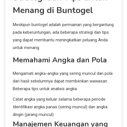
Menang di Buntogel
Meskipun buntogel adalah permainan yang bergantung
pada keberuntungan, ada beberapa strategi dan tips
yang dapat membantu meningkatkan peluang Anda
untuk menang.
Memahami Angka dan Pola
Mengamati angka-angka yang sering muncul dan pola
dari hasil sebelumnya dapat memberikan wawasan.
Beberapa tips untuk analisis angka:
Catat angka yang keluar selama beberapa periode.
Identifikasi angka panas (sering muncul) dan angka
dingin (jarang muncul).
Manajemen Keuangan yang