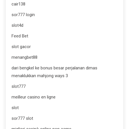
cair138
sor777 login
slot4d
Feed Bet
slot gacor
menangbet88
dari bengkel ke bonus besar perjalanan dimas
menaklukkan mahjong ways 3
slot777
meilleur casino en ligne
slot
sor777 slot
migliori casinò online non aams