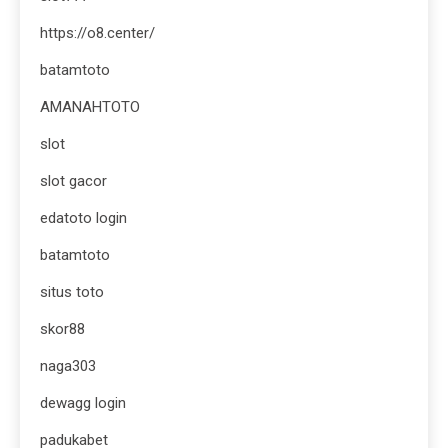
https://o8.center/
batamtoto
AMANAHTOTO
slot
slot gacor
edatoto login
batamtoto
situs toto
skor88
naga303
dewagg login
padukabet