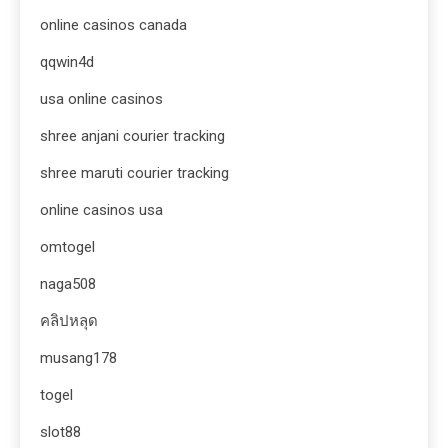
online casinos canada
qqwin4d
usa online casinos
shree anjani courier tracking
shree maruti courier tracking
online casinos usa
omtogel
naga508
คลิปหลุด
musang178
togel
slot88