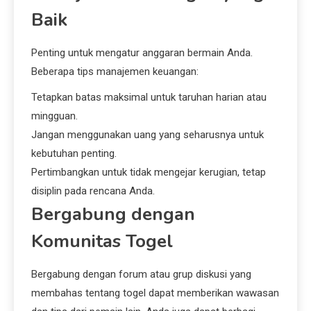
Baik
Penting untuk mengatur anggaran bermain Anda.
Beberapa tips manajemen keuangan:
Tetapkan batas maksimal untuk taruhan harian atau
mingguan.
Jangan menggunakan uang yang seharusnya untuk
kebutuhan penting.
Pertimbangkan untuk tidak mengejar kerugian, tetap
disiplin pada rencana Anda.
Bergabung dengan
Komunitas Togel
Bergabung dengan forum atau grup diskusi yang
membahas tentang togel dapat memberikan wawasan