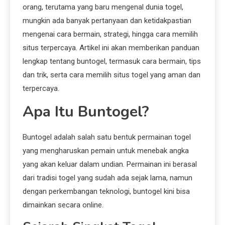
orang, terutama yang baru mengenal dunia togel,
mungkin ada banyak pertanyaan dan ketidakpastian
mengenai cara bermain, strategi, hingga cara memilih
situs terpercaya. Artikel ini akan memberikan panduan
lengkap tentang buntogel, termasuk cara bermain, tips
dan trik, serta cara memilih situs togel yang aman dan
terpercaya.
Apa Itu Buntogel?
Buntogel adalah salah satu bentuk permainan togel
yang mengharuskan pemain untuk menebak angka
yang akan keluar dalam undian. Permainan ini berasal
dari tradisi togel yang sudah ada sejak lama, namun
dengan perkembangan teknologi, buntogel kini bisa
dimainkan secara online.