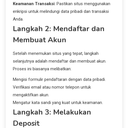
Keamanan Transaksi
: Pastikan situs menggunakan
enkripsi untuk melindungi data pribadi dan transaksi
Anda.
Langkah 2: Mendaftar dan
Membuat Akun
Setelah menemukan situs yang tepat, langkah
selanjutnya adalah mendaftar dan membuat akun.
Proses ini biasanya melibatkan:
Mengisi formulir pendaftaran dengan data pribadi.
Verifikasi email atau nomor telepon untuk
mengaktifkan akun.
Mengatur kata sandi yang kuat untuk keamanan.
Langkah 3: Melakukan
Deposit