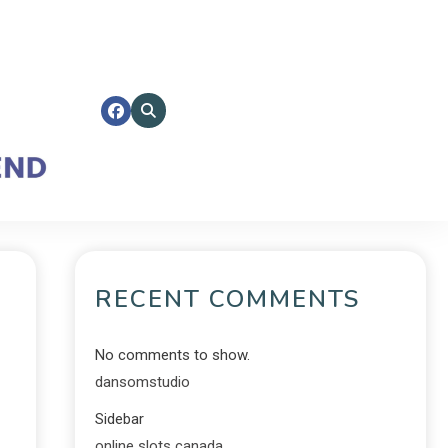
RECENT COMMENTS
No comments to show.
dansomstudio
Sidebar
online slots canada