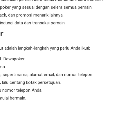
n poker yang sesuai dengan selera semua pemain.
ck, dan promosi menarik lainnya.
indungi data dan transaksi pemain.
r
 adalah langkah-langkah yang perlu Anda ikuti:
L Dewapoker.
ma.
n, seperti nama, alamat email, dan nomor telepon.
, lalu centang kotak persetujuan.
au nomor telepon Anda.
 mulai bermain.