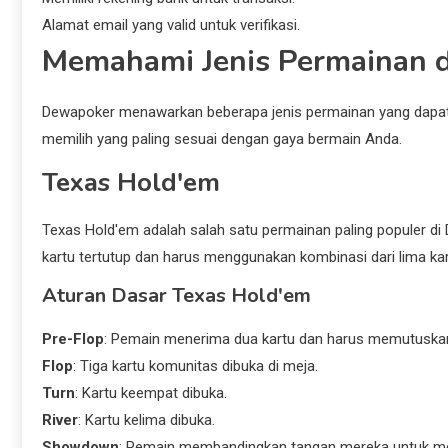
Alamat email yang valid untuk verifikasi.
Memahami Jenis Permainan 
Dewapoker menawarkan beberapa jenis permainan yang dapat
memilih yang paling sesuai dengan gaya bermain Anda.
Texas Hold'em
Texas Hold'em adalah salah satu permainan paling populer d
kartu tertutup dan harus menggunakan kombinasi dari lima k
Aturan Dasar Texas Hold'em
Pre-Flop
: Pemain menerima dua kartu dan harus memutuskan 
Flop
: Tiga kartu komunitas dibuka di meja.
Turn
: Kartu keempat dibuka.
River
: Kartu kelima dibuka.
Showdown
: Pemain membandingkan tangan mereka untuk m