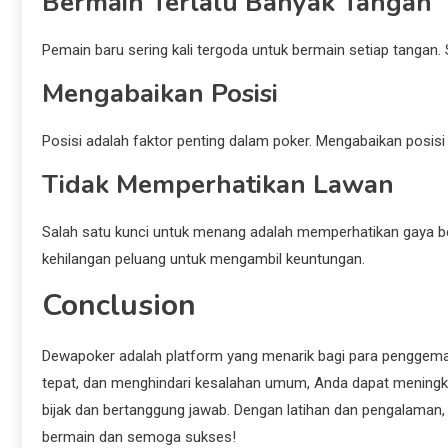
Bermain Terlalu Banyak Tangan
Pemain baru sering kali tergoda untuk bermain setiap tangan. 
Mengabaikan Posisi
Posisi adalah faktor penting dalam poker. Mengabaikan posi
Tidak Memperhatikan Lawan
Salah satu kunci untuk menang adalah memperhatikan gaya b
kehilangan peluang untuk mengambil keuntungan.
Conclusion
Dewapoker adalah platform yang menarik bagi para penggemar
tepat, dan menghindari kesalahan umum, Anda dapat meningk
bijak dan bertanggung jawab. Dengan latihan dan pengalaman
bermain dan semoga sukses!