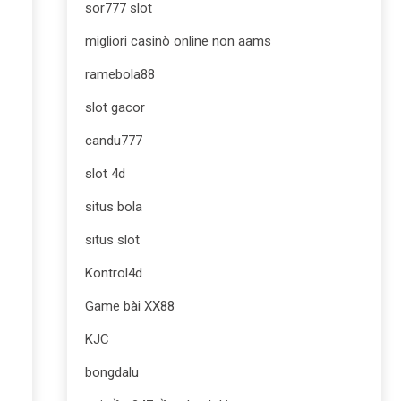
sor777 slot
migliori casinò online non aams
ramebola88
slot gacor
candu777
slot 4d
situs bola
situs slot
Kontrol4d
Game bài XX88
KJC
bongdalu