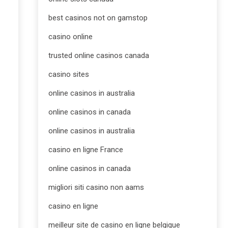
best casinos not on gamstop
casino online
trusted online casinos canada
casino sites
online casinos in australia
online casinos in canada
online casinos in australia
casino en ligne France
online casinos in canada
migliori siti casino non aams
casino en ligne
meilleur site de casino en ligne belgique