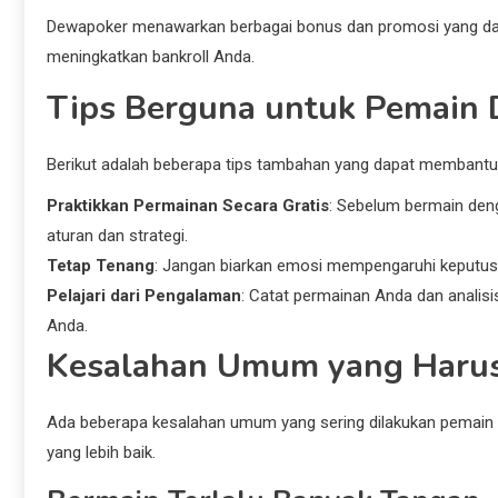
Dewapoker menawarkan berbagai bonus dan promosi yang dap
meningkatkan bankroll Anda.
Tips Berguna untuk Pemain
Berikut adalah beberapa tips tambahan yang dapat membantu
Praktikkan Permainan Secara Gratis
: Sebelum bermain den
aturan dan strategi.
Tetap Tenang
: Jangan biarkan emosi mempengaruhi keputusan 
Pelajari dari Pengalaman
: Catat permainan Anda dan analis
Anda.
Kesalahan Umum yang Harus
Ada beberapa kesalahan umum yang sering dilakukan pemain 
yang lebih baik.